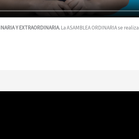
INARIA Y EXTRAORDINARIA.
La ASAMBLEA ORDINARIA se realizará