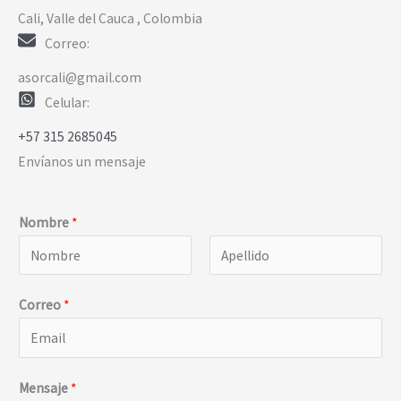
Cali, Valle del Cauca , Colombia
Correo:
asorcali@gmail.com
Celular:
+57 315 2685045
Envíanos un mensaje
Nombre
*
N
A
Correo
*
o
p
m
e
b
l
r
l
Mensaje
*
e
i